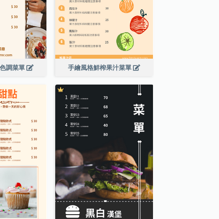
啡色調菜單
手繪風格鮮榨果汁菜單