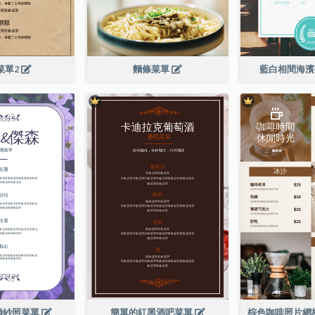
菜單2
麵條菜單
藍白相間海
婚紗照菜單
簡單的紅黑酒吧菜單