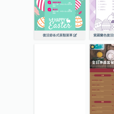
復活節各式茶類菜單
紫羅蘭色復活