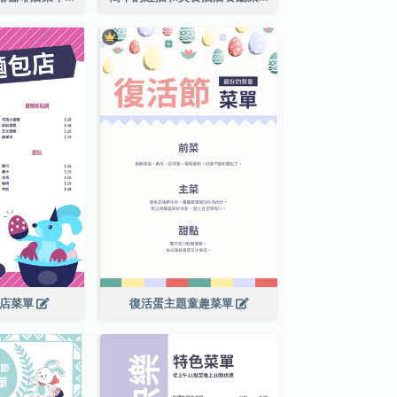
包店菜單
復活蛋主題童趣菜單