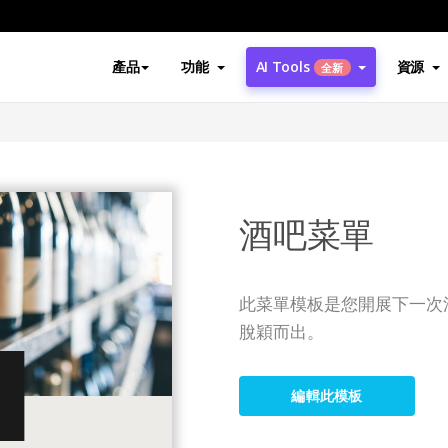
產品
功能
AI Tools
資源
全新
酒吧菜單
此菜單模板是您開展下一次
脫穎而出。
編輯此模板