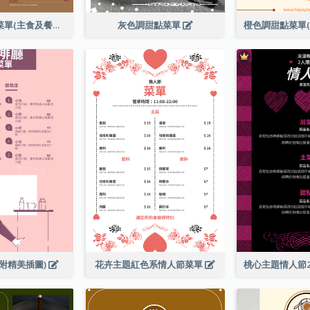
全日早晨套餐菜單(主食及餐飲)
灰色調甜點菜單
附精美插圖)
花卉主題紅色系情人節菜單
桃心主題情人節