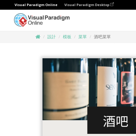
Visual Paradigm Online
Visual Paradigm Desktop
設計
模板
菜單
酒吧菜單