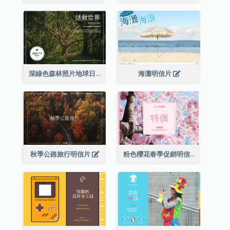
深綠色森林照片地球日明信片
海灘明信片
秋季公路旅行明信片
粉色櫻花春季促銷明信片