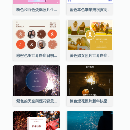
粉色和白色蛋糕照片生日明信片
藍色單色畢業照祝賀明信片
棕橙色圈世界癌症日明信片
黃色婦女照片世界癌症日明信片
紫色的天空與煙花背景新年明信片
棕色煙花照片新年快樂明信片