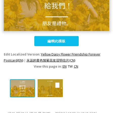
編輯此模板
Edit Localized Version:
Yellow Daisy Flower Friendship Forever
Postcard(EN)
|
永远的黄色雏菊花友谊明信片(CN)
View this page in:
EN
TW
CN