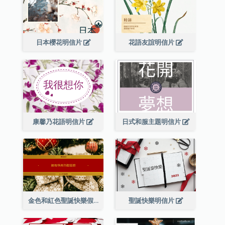
日本櫻花明信片
花語友誼明信片
康馨乃花語明信片
日式和服主題明信片
金色和紅色聖誕快樂假期明信片
聖誕快樂明信片