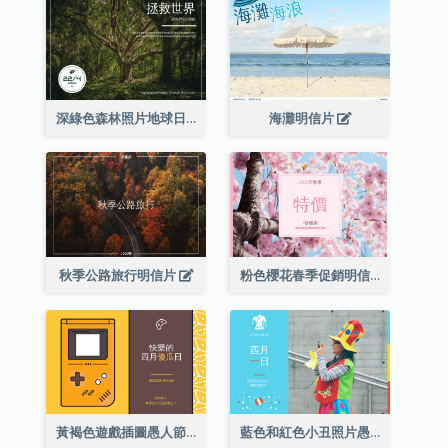
深綠色森林照片地球日明信片
海灘明信片
秋季公路旅行明信片
粉色櫻花春季促銷明信片
黃褐色遊戲插圖愚人節明信片
藍色和紅色小丑照片愚人節明信片