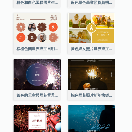
粉色和白色蛋糕照片生日明信片
藍色單色畢業照祝賀明信片
棕橙色圈世界癌症日明信片
黃色婦女照片世界癌症日明信片
紫色的天空與煙花背景新年明信片
棕色煙花照片新年快樂明信片