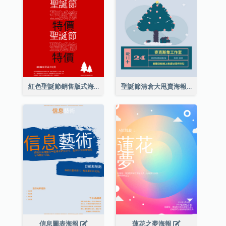
紅色聖誕節銷售版式海報
聖誕節清倉大甩賣海報
信息圖表海報
蓮花之夢海報