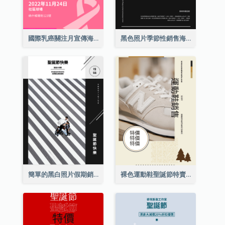
國際乳癌關注月宣傳海報
黑色照片季節性銷售海報
簡單的黑白照片假期銷售海報
裸色運動鞋聖誕節特賣海報