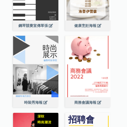
鋼琴競賽宣傳單張
健康烹飪海報
時裝秀海報
商務會議海報