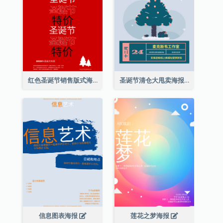
红色圣诞节销售版式海报
圣诞节清仓大甩卖海报
信息图表海报
莲花之梦海报