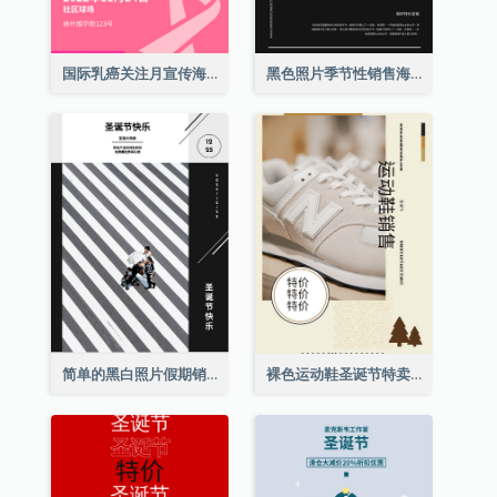
国际乳癌关注月宣传海报
黑色照片季节性销售海报
简单的黑白照片假期销售海报
裸色运动鞋圣诞节特卖海报