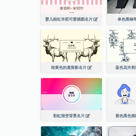
婴儿粉红羊驼可爱插图名片
单色黑钢
棕黄色的鹿剪影名片
蓝色花卉剪
彩虹渐变背景名片
紫色黑色插