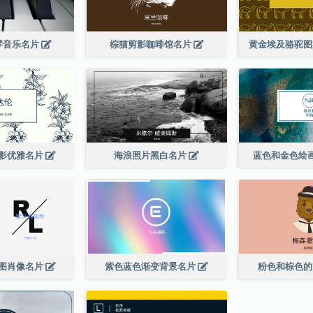
琴音乐名片
棕猫剪影咖啡馆名片
黄金埃及骆驼
影优雅名片
海浪照片黑白名片
蓝色和金色绘
图肖像名片
紫色蓝色渐变背景名片
粉色和棕色