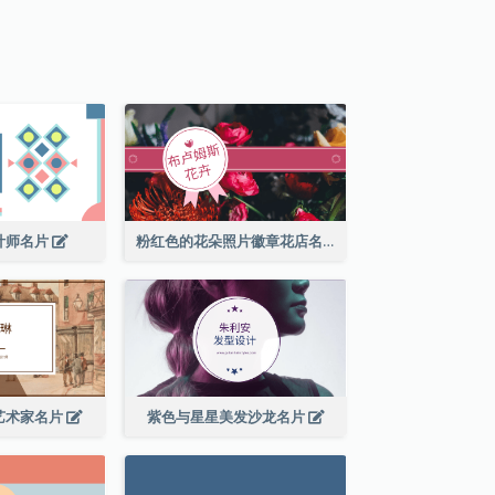
计师名片
粉红色的花朵照片徽章花店名片
艺术家名片
紫色与星星美发沙龙名片