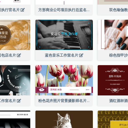
司执行官名片
方形商业公司项目执行总监名片
双色瑜伽
面包店名片
蓝色音乐工作室名片
棕色指甲
工作室名片
粉色花卉照片背景摄影师名片
酒红酒杯