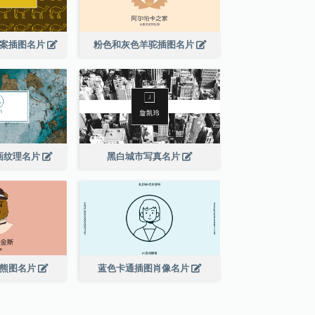
图案插图名片
粉色和灰色羊驼插图名片
画纹理名片
黑白城市写真名片
的熊图名片
蓝色卡通插图肖像名片