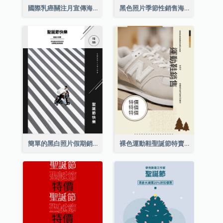
國際乳癌關注月宣傳海報
黑色照片季節性銷售海報
簡單的黑白照片假期銷售海報
裸色運動鞋聖誕節特賣海報