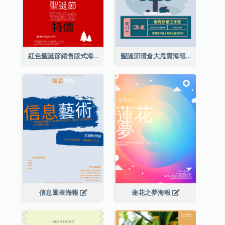
紅色聖誕節銷售版式海報
聖誕節清倉大甩賣海報
信息圖表海報
蓮花之夢海報