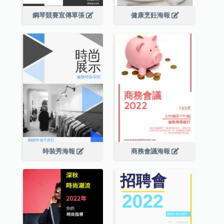
鋼琴競賽宣傳單張
健康烹飪海報
時裝秀海報
商務會議海報