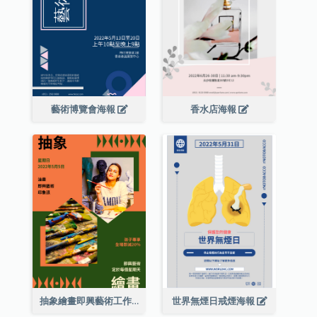
藝術博覽會海報
香水店海報
抽象繪畫即興藝術工作坊海報
世界無煙日戒煙海報