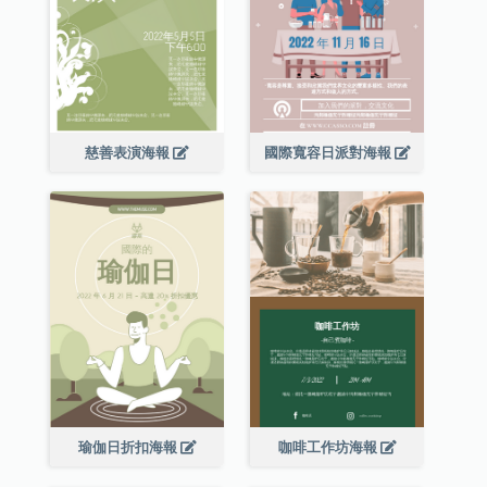
慈善表演海報
國際寬容日派對海報
瑜伽日折扣海報
咖啡工作坊海報