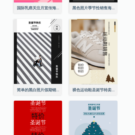
国际乳癌关注月宣传海报
黑色照片季节性销售海报
简单的黑白照片假期销售海报
裸色运动鞋圣诞节特卖海报