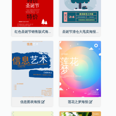
红色圣诞节销售版式海报
圣诞节清仓大甩卖海报
信息图表海报
莲花之梦海报