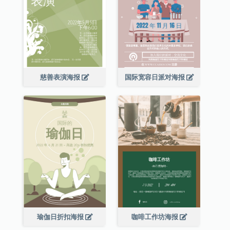
慈善表演海报
国际宽容日派对海报
瑜伽日折扣海报
咖啡工作坊海报