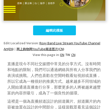
編輯此模板
Edit Localized Version:
Roxy Band Live Stream YouTube Channel
Art(EN)
|
网上购物网YouTube频道图片(CN)
View this page in:
EN
TW
CN
直播是現今不同社交媒體中常見的分享方式。沒有時間
和地點的限制，我們可以通過網絡與所有人分享我們的
表演或挑戰。人們也喜歡在空閒時觀看短視頻或直播，
所以它成為一種很好的推廣方式。越來越多不同領域的
人開始通過直播進行分享，那麼更多的人將被越來越豐
富的內容所吸引，成為了一個良性的循環。
這裡是一個為直播頻道設計的頻道圖片。頻道圖片的內
容被放置在設計的中間部分，這樣當觀眾看見這個設計