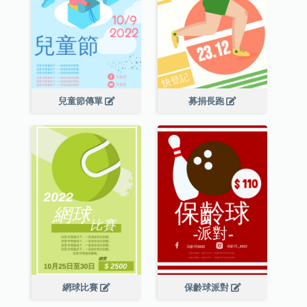
兒童節傳單
募捐長跑
網球比賽
保齡球派對