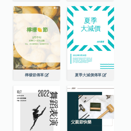
檸檬節傳單
夏季大減價傳單