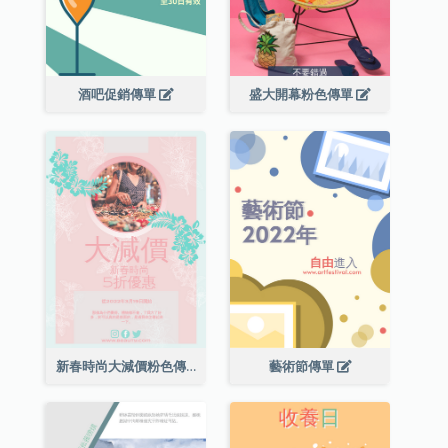
酒吧促銷傳單
盛大開幕粉色傳單
新春時尚大減價粉色傳單
藝術節傳單