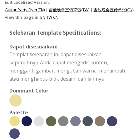
Edit Localized Version:
Guitar Party Flyer(EN)
|
吉他晚會宣傳單張(TW)
|
吉他晚会宣传单张(CN)
View this page in:
EN
TW
CN
Selebaran Template Specifications:
Dapat disesuaikan:
Templat selebaran ini dapat disesuaikan
sepenuhnya. Anda dapat mengedit konten,
mengganti gambar, mengubah warna, menambah
atau menghapus blok desain, dan lainnya.
Dominant Color
Palette