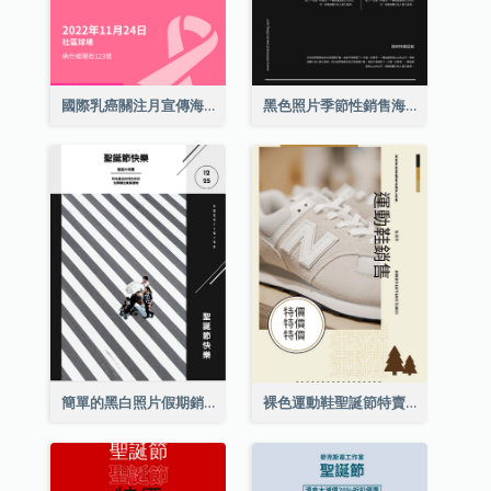
國際乳癌關注月宣傳海報
黑色照片季節性銷售海報
簡單的黑白照片假期銷售海報
裸色運動鞋聖誕節特賣海報