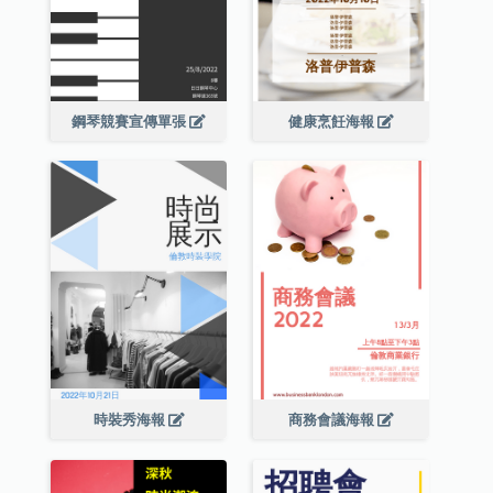
鋼琴競賽宣傳單張
健康烹飪海報
時裝秀海報
商務會議海報