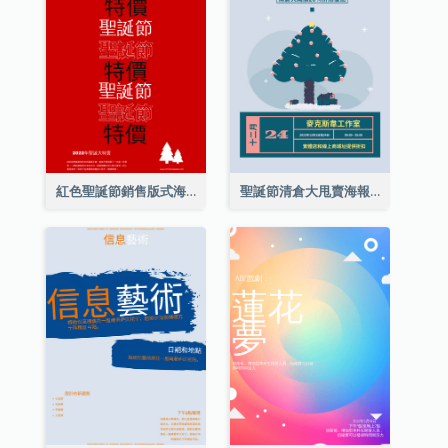
紅色聖誕節銷售版式海報
聖誕節清倉大甩賣海報