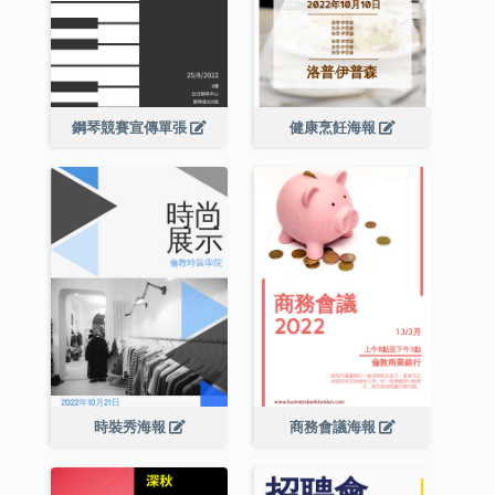
鋼琴競賽宣傳單張
健康烹飪海報
時裝秀海報
商務會議海報