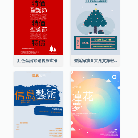
紅色聖誕節銷售版式海報
聖誕節清倉大甩賣海報