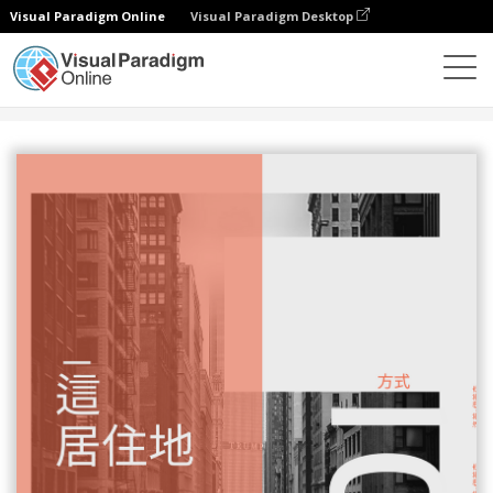
Visual Paradigm Online
Visual Paradigm Desktop
設計
模板
海報
復古海報2