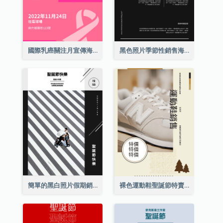
國際乳癌關注月宣傳海報
黑色照片季節性銷售海報
簡單的黑白照片假期銷售海報
裸色運動鞋聖誕節特賣海報