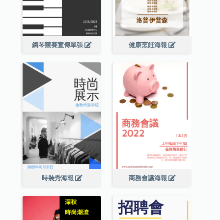
鋼琴競賽宣傳單張
健康烹飪海報
時裝秀海報
商務會議海報