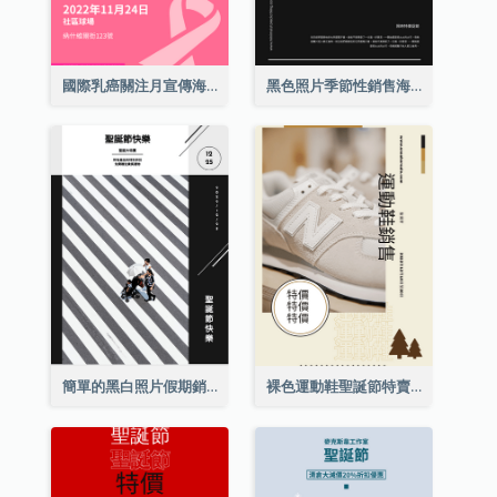
國際乳癌關注月宣傳海報
黑色照片季節性銷售海報
簡單的黑白照片假期銷售海報
裸色運動鞋聖誕節特賣海報