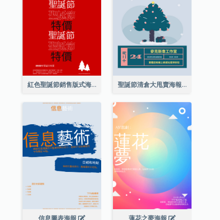
紅色聖誕節銷售版式海報
聖誕節清倉大甩賣海報
信息圖表海報
蓮花之夢海報