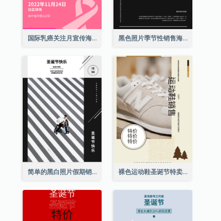
国际乳癌关注月宣传海报
黑色照片季节性销售海报
简单的黑白照片假期销售海报
裸色运动鞋圣诞节特卖海报