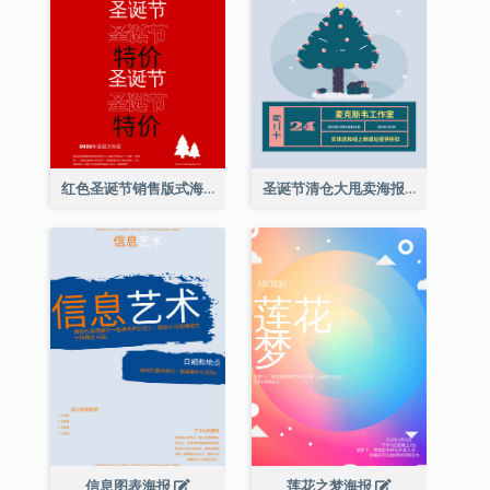
红色圣诞节销售版式海报
圣诞节清仓大甩卖海报
信息图表海报
莲花之梦海报