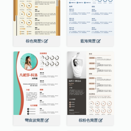
棕色簡歷5
藍海簡歷
彎曲波簡歷
棕粉色簡歷