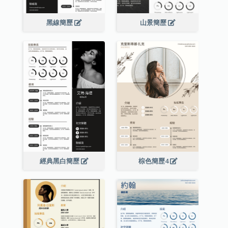
黑線簡歷
山景簡歷
經典黑白簡歷
棕色簡歷4