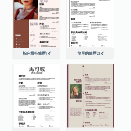
棕色模特簡歷
簡單的簡歷2