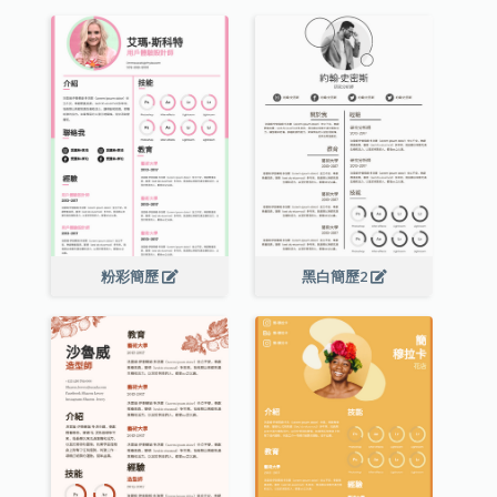
粉彩簡歷
黑白簡歷2