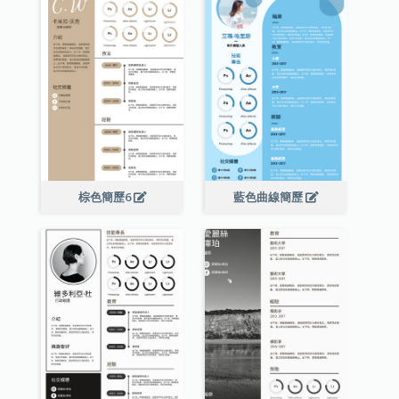
棕色簡歷6
藍色曲線簡歷