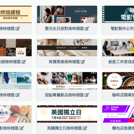
推特標題
嬰兒生日派對推特標題
電影製作公
促銷推特標題
珠寶業務推特標題
創意工作室信
推特標題
甜點餐廳新品推特標題
咖啡店開幕
影推特標題
美國獨立日推特標題
麵包店推廣