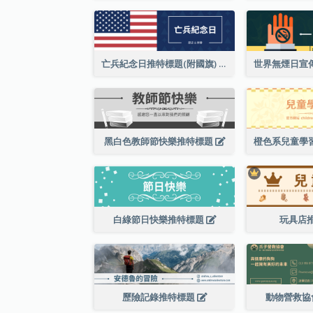
亡兵紀念日推特標題(附國旗)
黑白色教師節快樂推特標題
白綠節日快樂推特標題
玩具店
歷險記錄推特標題
動物營救協