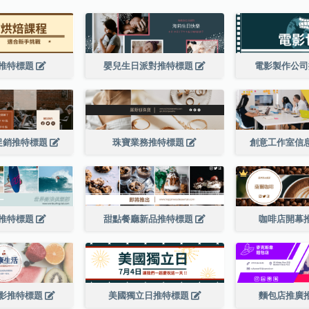
推特標題
嬰兒生日派對推特標題
電影製作公
促銷推特標題
珠寶業務推特標題
創意工作室信
推特標題
甜點餐廳新品推特標題
咖啡店開幕
影推特標題
美國獨立日推特標題
麵包店推廣