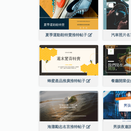
夏季運動鞋特賣推特帖子
汽車照片名
蜂蜜產品推廣推特帖子
餐廳開業促
海灘勵志名言推特帖子
男孩夜邀