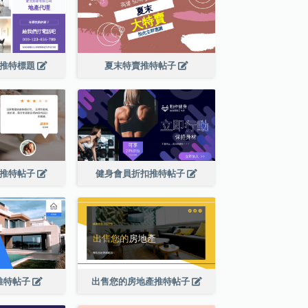
廣推特標題
夏末特賣推特帖子
論推特帖子
健身會員折扣推特帖子
推特帖子
出售您的房地產推特帖子