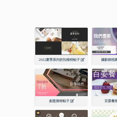
2022夏季系列折扣推特帖子
攝影師招
創意推特帖子
百晏餐