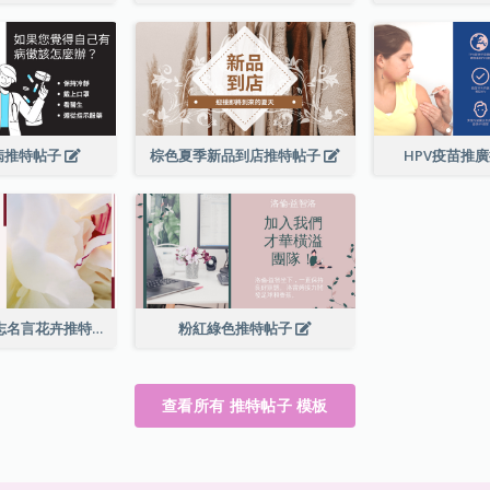
病推特帖子
棕色夏季新品到店推特帖子
HPV疫苗推
簡單的紅色勵志名言花卉推特帖子
粉紅綠色推特帖子
查看所有 推特帖子 模板