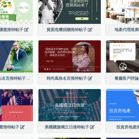
優惠推特帖子
貧困危機捐贈推特帖子
地產代理推
頂級CEO的勵志名言推特帖子
時尚風格名言推特帖子
餐廳客戶評
賣推特帖子
美國國旗獨立日推特帖子
投資房地產