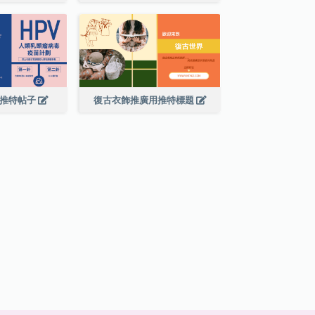
廣推特帖子
復古衣飾推廣用推特標題