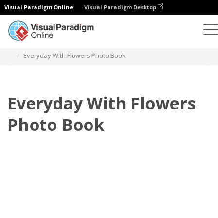
Visual Paradigm Online
Visual Paradigm Desktop
相冊
模板
日常照相簿
Everyday With Flowers Photo Book
Everyday With Flowers
Photo Book