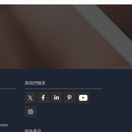
。
與我們聯系
ines
特色產品