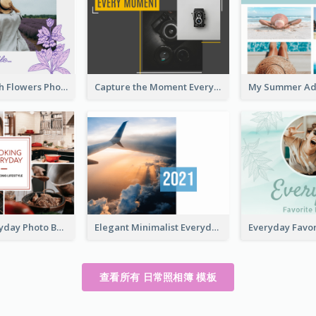
Everyday With Flowers Photo Book
Capture the Moment Everyday Photo Book
Cooking Everyday Photo Book
Elegant Minimalist Everyday Photo Book
查看所有 日常照相簿 模板