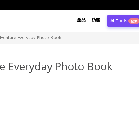
產品
功能
AI Tools
全新
venture Everyday Photo Book
 Everyday Photo Book