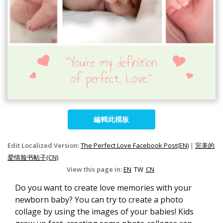
編輯此模板
Edit Localized Version:
The Perfect Love Facebook Post(EN)
|
完美的
爱情脸书帖子(CN)
View this page in:
EN
TW
CN
Do you want to create love memories with your
newborn baby? You can try to create a photo
collage by using the images of your babies! Kids