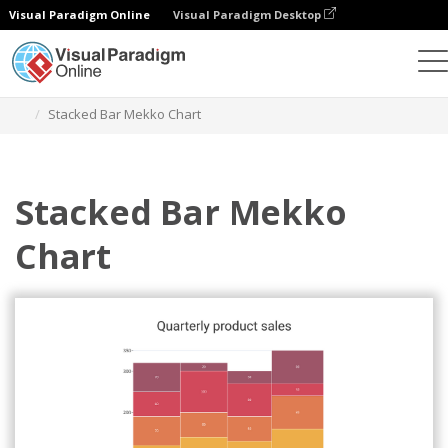
Visual Paradigm Online
Visual Paradigm Desktop
统计图表
模板
堆叠条形 Mekko 图表
Stacked Bar Mekko Chart
Stacked Bar Mekko
Chart