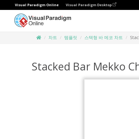
Visual Paradigm Online
Visual Paradigm Desktop
차트
템플릿
스택형 바 메코 차트
Stac
Stacked Bar Mekko C