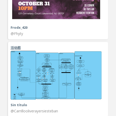
Frodx_420
@Fhyty
活动图
Sin título
@Carrillooliverayersiesteban