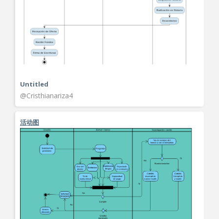
Untitled
@Cristhianariza4
活动图