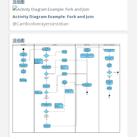
活动图
Activity Diagram Example: Fork and Join
@Carrillooliverayersiesteban
活动图