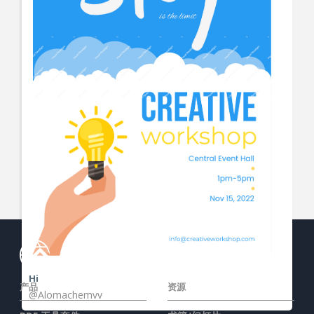
View More
Hi
产品
资源
@Alomachemvv