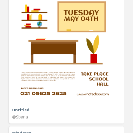
Untitled
@Sbana
Mind Map