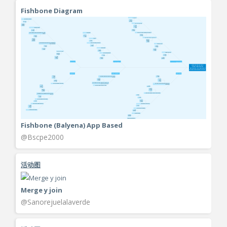
Fishbone Diagram
Fishbone (Balyena) App Based
@Bscpe2000
活动图
Merge y join
@Sanorejuelalaverde