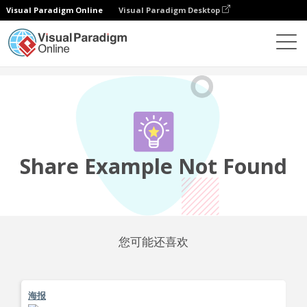
Visual Paradigm Online
Visual Paradigm Desktop
社区
分享
Share Example Not Found
您可能还喜欢
海报