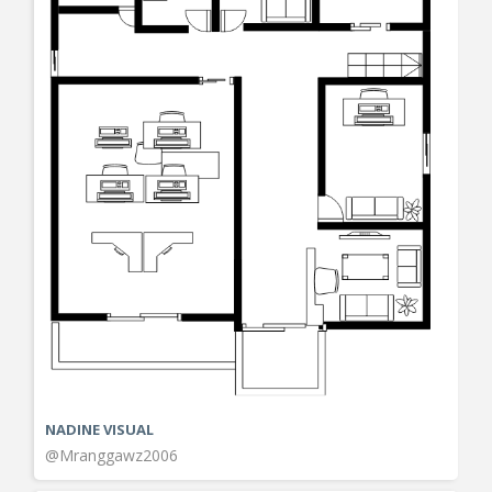
NADINE VISUAL
@Mranggawz2006