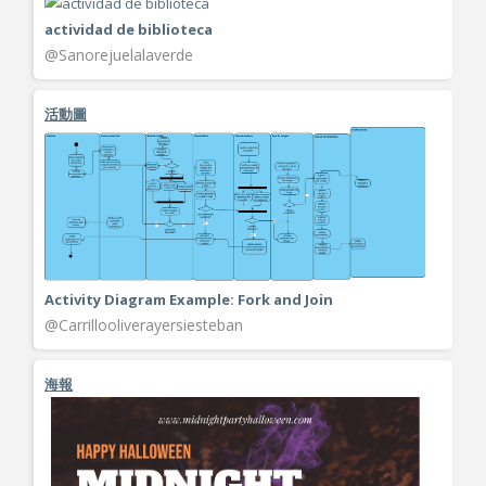
actividad de biblioteca
@Sanorejuelalaverde
活動圖
Activity Diagram Example: Fork and Join
@Carrillooliverayersiesteban
海報