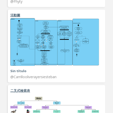
@Fhyty
活動圖
Sin título
@Carrillooliverayersiesteban
二叉式檢索表