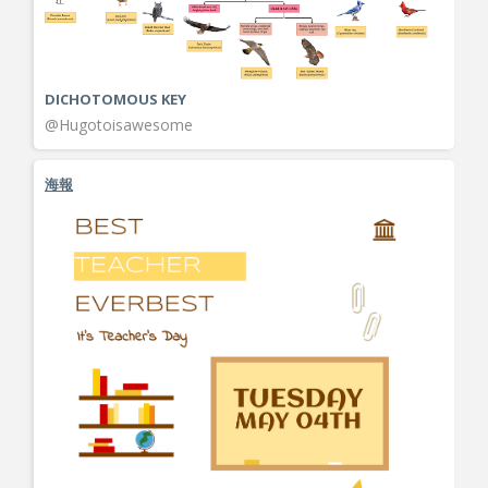
DICHOTOMOUS KEY
@Hugotoisawesome
海報