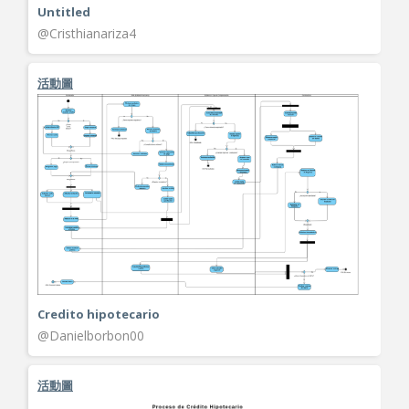
Untitled
@Cristhianariza4
活動圖
Credito hipotecario
@Danielborbon00
活動圖