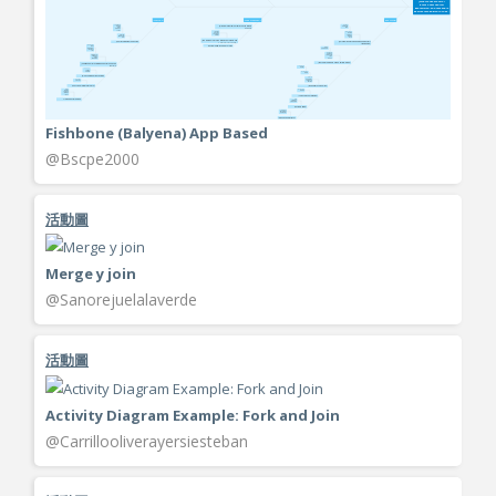
Fishbone (Balyena) App Based
@Bscpe2000
活動圖
Merge y join
@Sanorejuelalaverde
活動圖
Activity Diagram Example: Fork and Join
@Carrillooliverayersiesteban