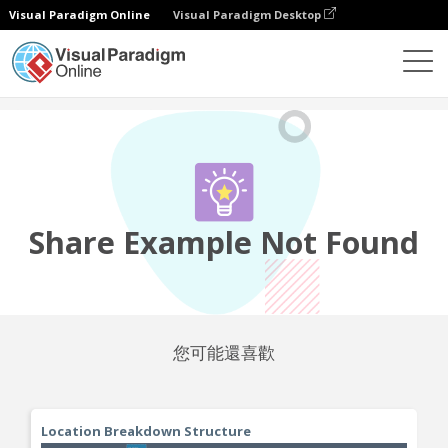
Visual Paradigm Online
Visual Paradigm Desktop
社區
分享
Share Example Not Found
您可能還喜歡
Location Breakdown Structure