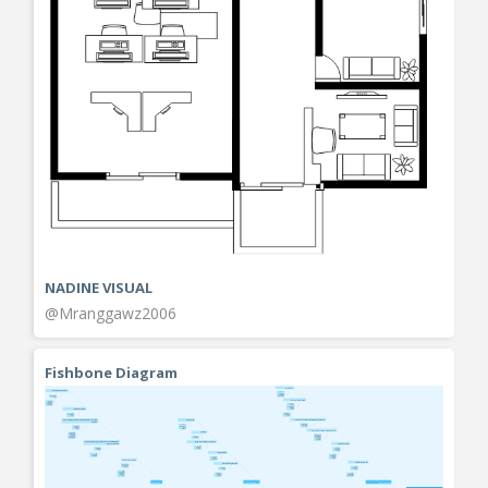
NADINE VISUAL
@Mranggawz2006
Fishbone Diagram