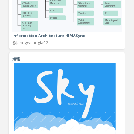
Information Architecture HIMASync
@Janegwenogia02
海報