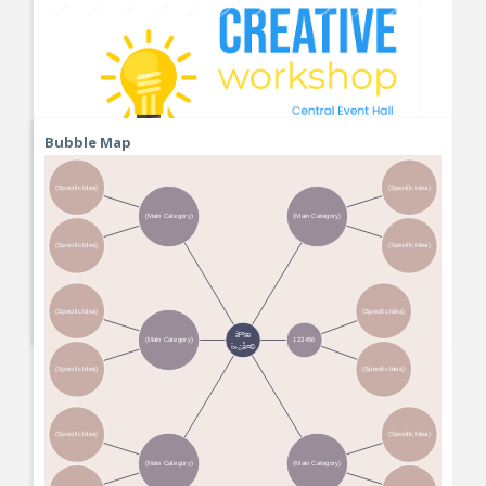
Bubble Map
Hi
@Alomachemvv