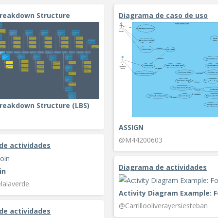
Breakdown Structure
Diagrama de caso de uso
reakdown Structure (LBS)
ASSIGN
@M44200603
de actividades
Diagrama de actividades
in
lalaverde
@Carrillooliverayersiesteban
de actividades