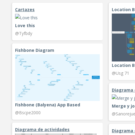
Cartazes
Location 
Love this
@Tyfbdy
Fishbone Diagram
Location B
@Usg 71
Diagrama 
Fishbone (Balyena) App Based
Merge y jo
@Bscpe2000
@Sanorejue
Diagrama de actividades
Diagrama 