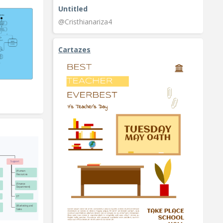
Untitled
@Cristhianariza4
Cartazes