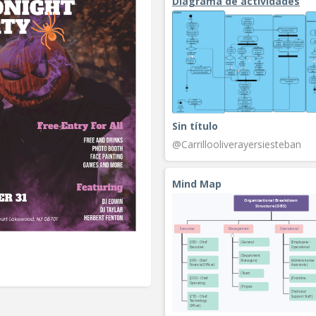
Diagrama de actividades
Sin título
@Carrillooliverayersiesteban
Mind Map