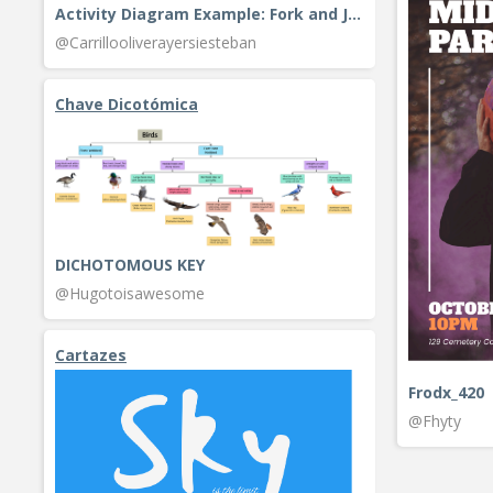
Activity Diagram Example: Fork and Join
@Carrillooliverayersiesteban
Chave Dicotómica
DICHOTOMOUS KEY
@Hugotoisawesome
Cartazes
Frodx_420
@Fhyty