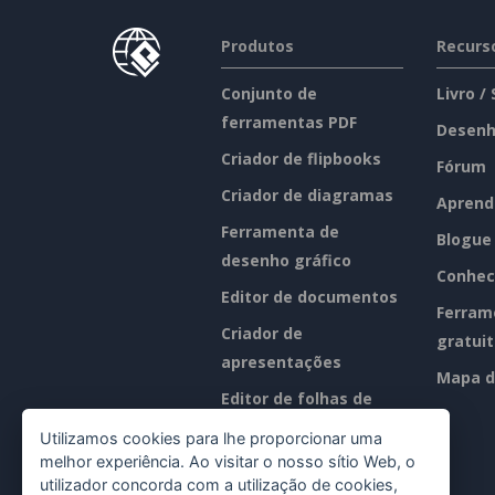
Produtos
Recurs
Conjunto de
Livro /
ferramentas PDF
Desenh
Criador de flipbooks
Fórum
Criador de diagramas
Aprend
Ferramenta de
Blogue
desenho gráfico
Conhec
Editor de documentos
Ferram
Criador de
gratui
apresentações
Mapa d
Editor de folhas de
cálculo
Utilizamos cookies para lhe proporcionar uma
melhor experiência. Ao visitar o nosso sítio Web, o
Preços
utilizador concorda com a utilização de cookies,