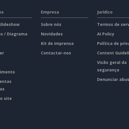
os
Empresa
Jurídico
 Slideshow
Sobre nós
Termos de serv
o / Diagrama
Novidades
AI Policy
Kit de imprensa
Política de pri
er
Contactar-nos
Content Guidel
Visão geral da
segurança
imento
Denunciar abu
entas
tas
o site