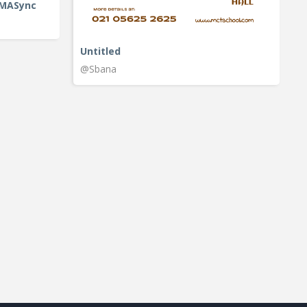
IMASync
Untitled
@Sbana