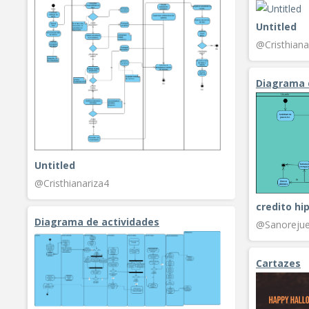
Untitled
@Cristhiana
Diagrama 
Untitled
@Cristhianariza4
credito hi
Diagrama de actividades
@Sanorejue
Cartazes