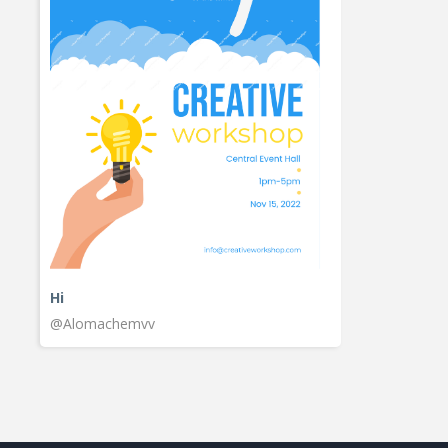
Hi
@Alomachemvv