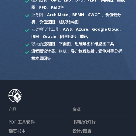
图
、
PFD
、
P&ID
等
业务图：
ArchiMate
、
BPMN
、
SWOT
、
价值链分
析
、
价值流图
、
组织结构图
云架构设计工具：
AWS
、
Azure
、
Google Cloud
、
IBM
、
Oracle
、
阿里巴巴
、
腾讯
强大的
流程图
、
平面图
、
思维导图
和
维恩图工具
流程图设计器
。模板：
客户旅程映射
，
竞争对手分析
，
根本原因
等
产品
资源
PDF 工具套件
书籍/幻灯片
翻页书本
设计/图表