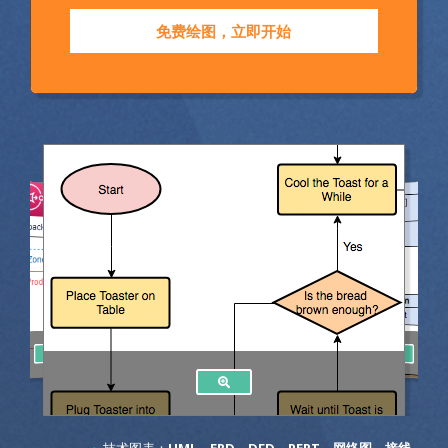
免费绘图，立即开始
技术图表：
UML
、
ERD
、
DFD
、
PERT
、
网络图
、
接线