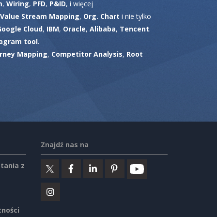
m
,
Wiring
,
PFD
,
P&ID
, i więcej
Value Stream Mapping
,
Org. Chart
i nie tylko
Google Cloud
,
IBM
,
Oracle
,
Alibaba
,
Tencent
.
agram tool
.
rney Mapping
,
Competitor Analysis
,
Root
Znajdź nas na
tania z
tności