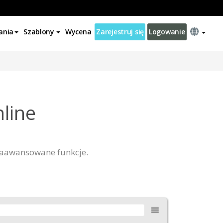
ania
Szablony
Wycena
Zarejestruj się
Logowanie
line
 zaawansowane funkcje.