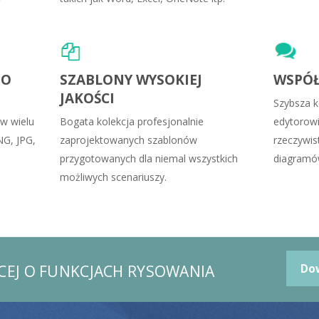
GO
SZABLONY WYSOKIEJ
WSPÓŁ
JAKOŚCI
Szybsza k
 w wielu
Bogata kolekcja profesjonalnie
edytorow
NG, JPG,
zaprojektowanych szablonów
rzeczywi
przygotowanych dla niemal wszystkich
diagramów
możliwych scenariuszy.
ĘCEJ O FUNKCJACH RYSOWANIA
Dow