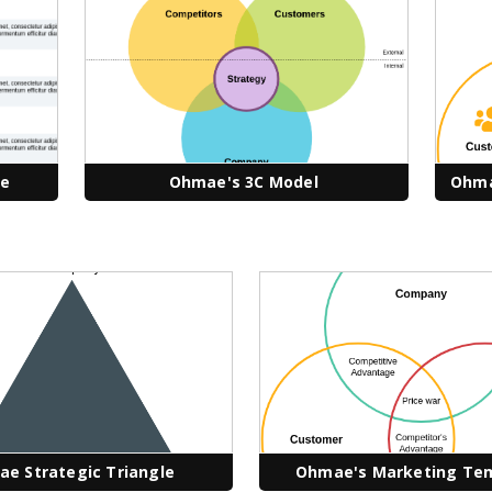
te
Ohmae's 3C Model
Ohma
e Strategic Triangle
Ohmae's Marketing Te