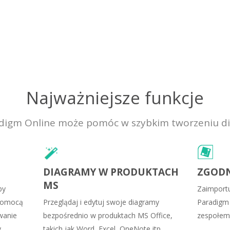
Najważniejsze funkcje
radigm Online może pomóc w szybkim tworzeniu d
DIAGRAMY W PRODUKTACH
ZGODN
MS
by
Zaimportuj
 pomocą
Przeglądaj i edytuj swoje diagramy
Paradigm 
owanie
bezpośrednio w produktach MS Office,
zespołem 
y
takich jak Word, Excel, OneNote itp.