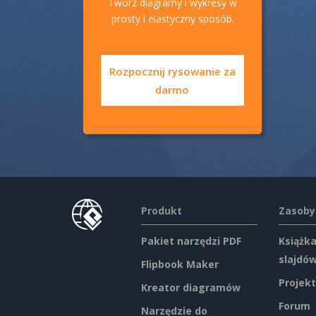
Twórz diagramy i wykresy w
prosty i elastyczny sposób.
Rozpocznij rysowanie za
darmo
Produkt
Zasoby
Pakiet narzędzi PDF
Książka
slajdó
Flipbook Maker
Projekt
Kreator diagramów
Forum
Narzędzie do