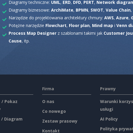
Diagramy techniczne:
UML
,
ERD
,
DFD
,
PERT
,
Network diagra
Diagramy biznesowe:
ArchiMate
,
BPMN
,
SWOT
,
Value Chain
,
Narzędzie do projektowania architektury chmury:
AWS
,
Azure
,
Potężne narzędzie
Flowchart
,
Floor plan
,
Mind map
i
Venn di
Process Map Designer
z szablonami takimi jak
Customer Jou
Cause
, itp.
Firma
Prawny
 / Pokaz
O nas
Warunki korzys
w
usługi
Co nowego
 / Diagram
AI Policy
Zestaw prasowy
Polityka prywa
Kontakt