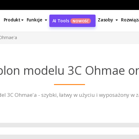
Produkt
Funkcje
Zasoby
Rozwiąz
AI Tools
NOWOŚĆ
 Ohmae'a
blon modelu 3C Ohmae on
el 3C Ohmae'a - szybki, łatwy w użyciu i wyposażony w