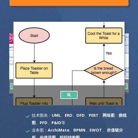
技术图表：
UML
、
ERD
、
DFD
、
PERT
、
网络图
、
接线
图
、
PFD
、
P&ID
等
业务图：
ArchiMate
、
BPMN
、
SWOT
、
价值链分
析
、
价值流图
、
组织结构图