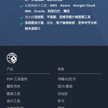
云架构设计工具：
AWS
、
Azure
、
Google Cloud
、
IBM
、
Oracle
、
阿里巴巴
、
腾讯
强大的
流程图
、
平面图
、
思维导图
和
维恩图工具
流程图设计器
。模板：
客户旅程映射
，
竞争对手分析
，
根本原因
等
产品
资源
PDF 工具套件
书籍/幻灯片
翻页书本
设计/图表
图表工具
讨论区
设计工具
学习