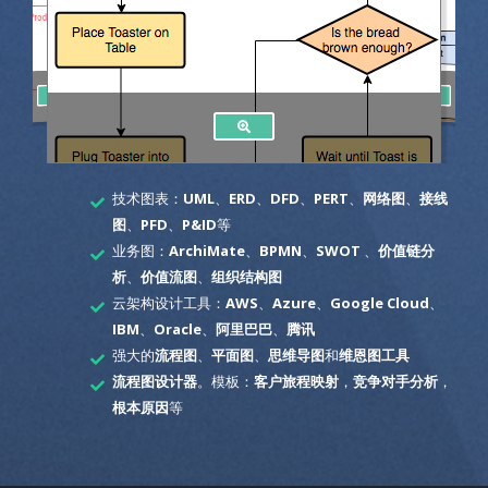
技术图表：
UML
、
ERD
、
DFD
、
PERT
、
网络图
、
接线
图
、
PFD
、
P&ID
等
业务图：
ArchiMate
、
BPMN
、
SWOT
、
价值链分
析
、
价值流图
、
组织结构图
云架构设计工具：
AWS
、
Azure
、
Google Cloud
、
IBM
、
Oracle
、
阿里巴巴
、
腾讯
强大的
流程图
、
平面图
、
思维导图
和
维恩图工具
流程图设计器
。模板：
客户旅程映射
，
竞争对手分析
，
根本原因
等