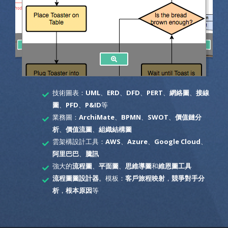
技術圖表：
UML
、
ERD
、
DFD
、
PERT
、
網絡圖
、
接線
圖
、
PFD
、
P&ID
等
業務圖：
ArchiMate
、
BPMN
、
SWOT
、
價值鏈分
析
、
價值流圖
、
組織結構圖
雲架構設計工具：
AWS
、
Azure
、
Google Cloud
、
阿里巴巴
、
騰訊
強大的
流程圖
、
平面圖
、
思維導圖
和
維恩圖工具
流程圖圖設計器
。模板：
客戶旅程映射
，
競爭對手分
析
，
根本原因
等