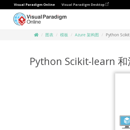
Visual Paradigm Online
Visual Paradigm Desktop
图表
模板
Azure 架构图
Python Sc
Python Scikit-le