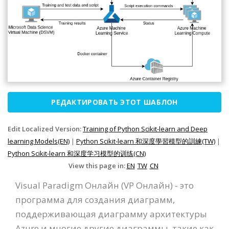
РЕДАКТИРОВАТЬ ЭТОТ ШАБЛОН
Edit Localized Version:
Training of Python Scikit-learn and Deep
learning Models(EN)
|
Python Scikit-learn 和深度學習模型的訓練(TW)
|
Python Scikit-learn 和深度学习模型的训练(CN)
View this page in:
EN
TW
CN
Visual Paradigm Онлайн (VP Онлайн) - это
программа для создания диаграмм,
поддерживающая диаграмму архитектуры
Azure и многие другие диаграммы, такие как