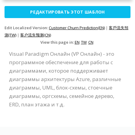
РЕДАКТИРОВАТЬ ЭТОТ ШАБЛОН
Edit Localized Version:
Customer Churn Prediction(EN)
|
客戶流失預
測(TW)
|
客户流失预测(CN)
View this page in:
EN
TW
CN
Visual Paradigm Онлайн (VP Онлайн) - это
программное обеспечение для работы с
диаграммами, которое поддерживает
диаграммы архитектуры Azure, различные
диаграммы, UML, блок-схемы, стоечные
диаграммы, оргсхемы, семейное дерево,
ERD, план этажа и т.д.