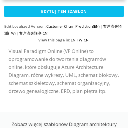
EDYTUJ TEN SZABLON
Edit Localized Version:
Customer Churn Prediction(EN)
|
客戶流失預
測(TW)
|
客户流失预测(CN)
View this page in:
EN
TW
CN
Visual Paradigm Online (VP Online) to
oprogramowanie do tworzenia diagramów
online, które obsługuje Azure Architecture
Diagram, różne wykresy, UML, schemat blokowy,
schemat szkieletowy, schemat organizacyjny,
drzewo genealogiczne, ERD, plan piętra itp.
Zobacz więcej szablonów Diagram architektury