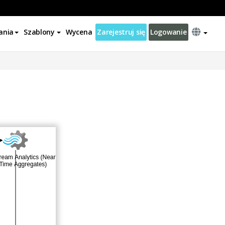
ania
Szablony
Wycena
Zarejestruj się
Logowanie