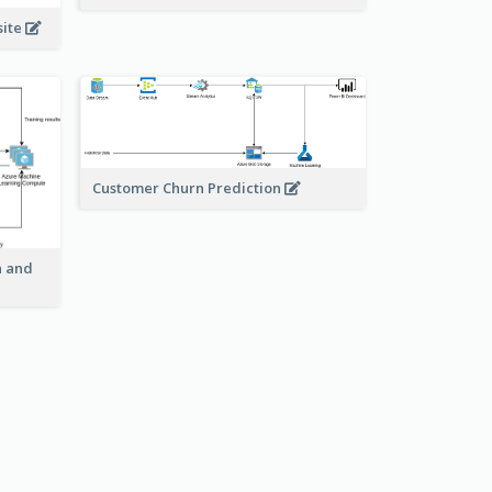
site
Customer Churn Prediction
n and