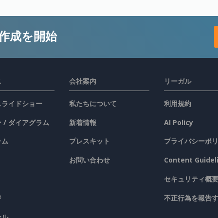
作成を開始
ス
会社案内
リーガル
 スライドショー
私たちについて
利用規約
 / ダイアグラム
新着情報
AI Policy
ラム
プレスキット
プライバシーポ
お問い合わせ
Content Guidel
セキュリティ概
ジ
不正行為を報告
ール