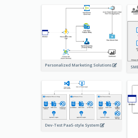
Personalized Marketing Solutions
SMB
Dev-Test PaaS-style System