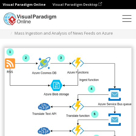
Visual Paradigm Online
Visual Paradigm Desktop
ダイアグラム
テンプレート
Azure アーキテクチャ図
Mass Ingestion and Analysis of News Feeds on Azure