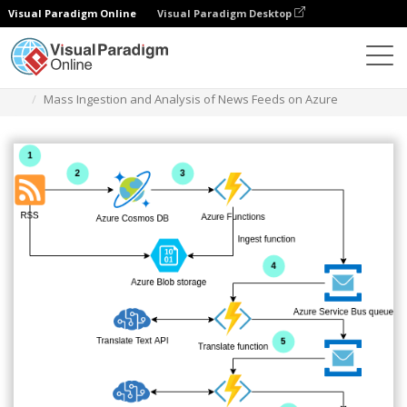
Visual Paradigm Online
Visual Paradigm Desktop
다이어그램
템플릿
Azure 아키텍처 다이어그램
Mass Ingestion and Analysis of News Feeds on Azure