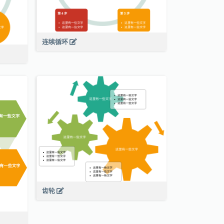
连续循环
齿轮