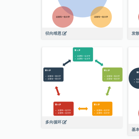
径向维恩
发
多向循环
基