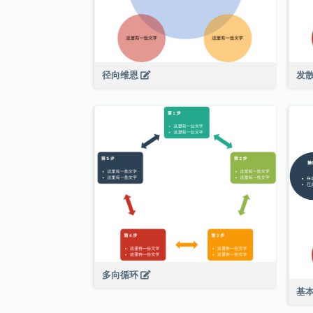
径向维恩
发
多向循环
基