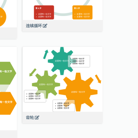
连续循环
齿轮