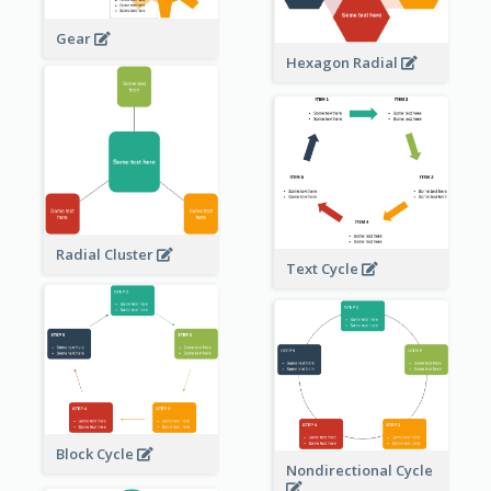
Gear
Hexagon Radial
Radial Cluster
Text Cycle
Block Cycle
Nondirectional Cycle