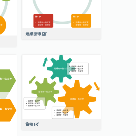
連續循環
齒輪