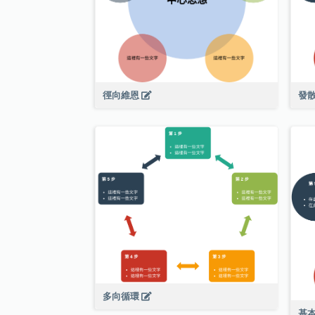
徑向維恩
發
多向循環
基