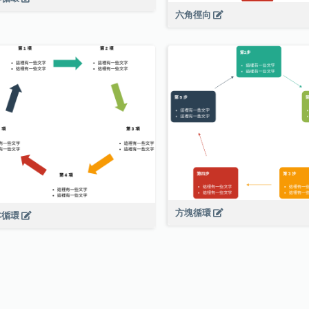
六角徑向
方塊循環
本循環