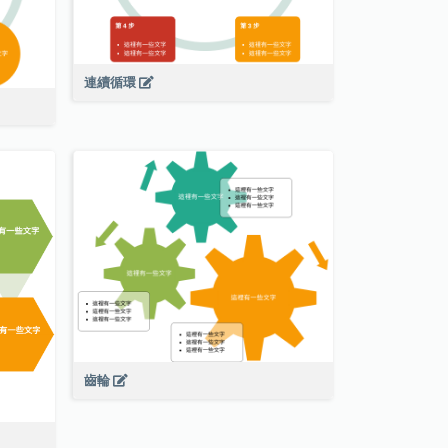
連續循環
齒輪