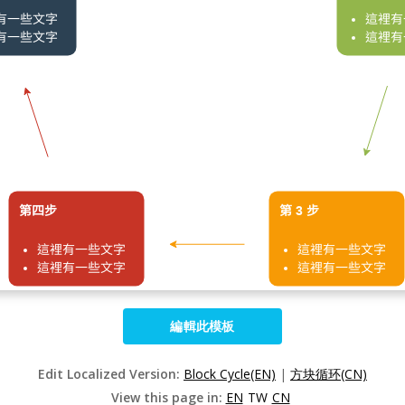
編輯此模板
Edit Localized Version:
Block Cycle(EN)
|
方块循环(CN)
View this page in:
EN
TW
CN