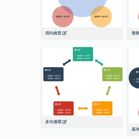
徑向維恩
發
多向循環
基