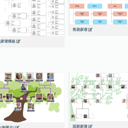
简易家谱
代家谱模板
琼斯家谱
(附图片)