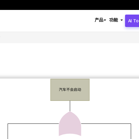
产品
功能
AI To
析