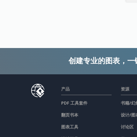
创建专业的图表，一
产品
资源
PDF 工具套件
书籍/幻
翻页书本
设计/图
图表工具
讨论区