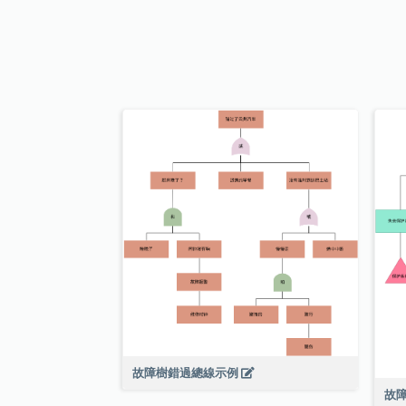
故障樹錯過總線示例
故