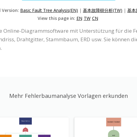
d Version:
Basic Fault Tree Analysis(EN)
|
基本故障樹分析(TW)
|
基本
View this page in:
EN
TW
CN
eine Online-Diagrammsoftware mit Unterstützung für die 
iss, Drahtgitter, Stammbaum, ERD usw. Sie können di
.
Mehr Fehlerbaumanalyse Vorlagen erkunden