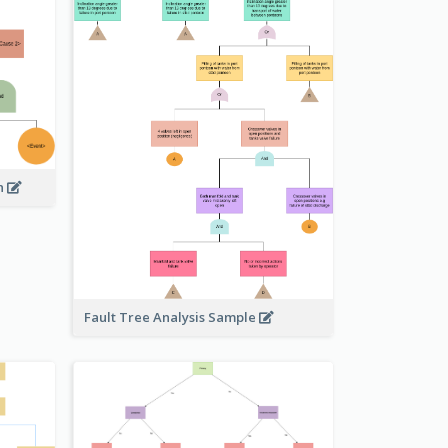
on
Fault Tree Analysis Sample