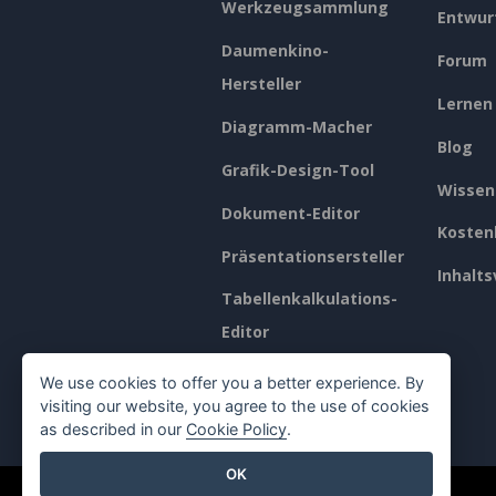
Werkzeugsammlung
Entwur
Daumenkino-
Forum
Hersteller
Lernen
Diagramm-Macher
Blog
Grafik-Design-Tool
Wissen
Dokument-Editor
Kosten
Präsentationsersteller
Inhalts
Tabellenkalkulations-
Editor
Preisgestaltung
We use cookies to offer you a better experience. By
visiting our website, you agree to the use of cookies
as described in our
Cookie Policy
.
OK