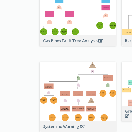
Bas
Gas Pipes Fault Tree Analysis
Gro
System no Warning