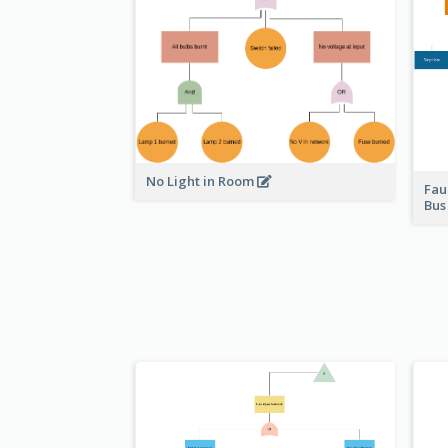
No Light in Room
Fau
Bu