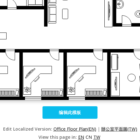
编辑此模板
Edit Localized Version:
Office Floor Plan(EN)
|
辦公室平面圖(TW)
View this page in:
EN
CN
TW