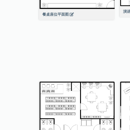
演
餐桌座位平面图