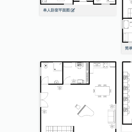
单人卧室平面图
简